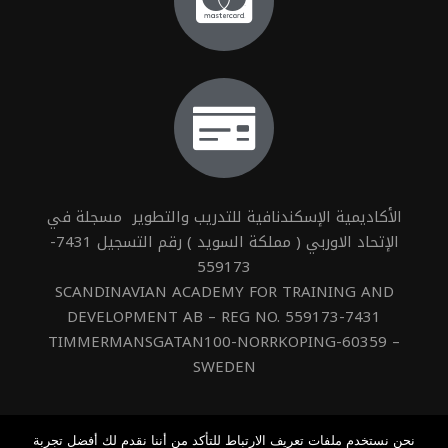
الأكاديمية الإسكندنافية للتدريب والتطوير مسجلة في
الإتحاد الاوربي ( مملكة السويد ) رقم التسجيل 7431-
559173
SCANDINAVIAN ACADEMY FOR TRAINING AND
DEVELOPMENT AB – REG NO. 559173-7431
TIMMERMANSGATAN100-NORRKOPING-60359 –
SWEDEN
نحن نستخدم ملفات تعريف الارتباط للتأكد من أننا نقدم لك أفضل تجربة