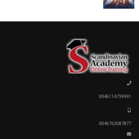
0046114759991
0046762087877