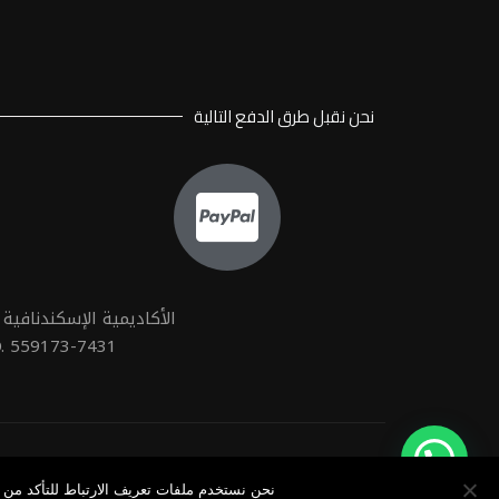
نحن نقبل طرق الدفع التالية
الأكاديمية الإسكندنافية لل
 559173-7431
Made With
in
Dimofinf
نحن نستخدم ملفات تعريف الارتباط للتأكد من 