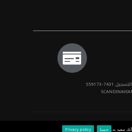
74-559173
SCANDINAVIA
نك سعيد به.
حسنا
Privacy policy