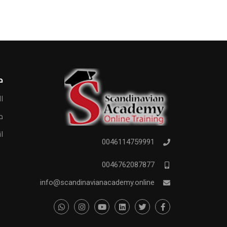
ح
ال
مد
ان
0046114759991
0046762087877
info@scandinavianacademy.online