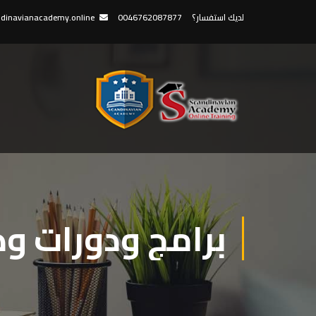
لديك استفسار؟
0046762087877
dinavianacademy.online
برامج ودورات و