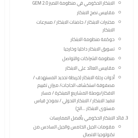
الابتكار الحكومي في منظومة التميز GEM 2.0
مقاييس نضج الابتكار
مختبرات الابتكار / حاضنات الابتكار / مسرعات
الابتكار
حوكمة منظومة الابتكار
تسويق الابتكار داخليا وخارجيا
منظومة الشراكات والتواصل
مقاييس العائد على الابتكار
أدوات رحلة الابتكار (خريطة تحديد المستهدف /
مصفوفة استكشاف الحاجات/ ميزان تقييم
الافكار/بوصلة المشاريع المبتكرة / مسار
تنفيذ الابتكار / الابتكار التحولي / نموذج قياس
مستوى الابتكار …الخ)
قائد الابتكار الحكومي بأفضل الممارسات
مقومات الجيل الخامس والجيل السادس من
تكنولوجيا الاتصال