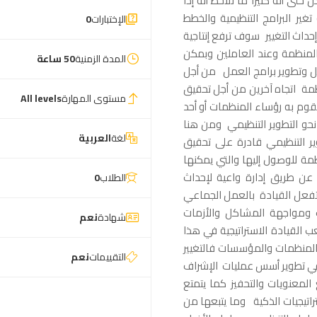
ى أنه كثيرا ما نلاحظ أنه إذا
غير البرامج التنظيمية والخطط
الإختبارات
0
حداث التغيير سوف ترفع إنتاجية
المنظمة وعند العاملين وبمكن
المدة الزمنية
50 ساعة
يل وتطوير برامج العمل من أجل
منظمة اتجاه آخرين من أجل تحقيق
مستوى المهارة
All levels
وم به رؤساء المنظمات أو أحد
حو التطوير التنظيمي ومن هنا
لغة
العربية
ير التنظيمي قادرة على تحقيق
مة للوصول إليها والتي يمكنها
ك عن طريق إدارة واعية لإحداث
الطلاب
0
تفعل القيادة بالعمل الجماعي
ات ومواجهة المشاكل والأزمات
شهادة
نعم
عب القيادة الاستراتيجية في هذا
والمنظمات والمؤسسات فالتغيير
التقييمات
نعم
 في تطوير أسس عمليات الإشراف
لمعنويات والتحفيز كما يتمتع
تراتيجيات الذكية وما يتبعها من