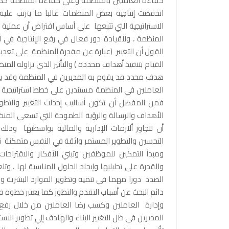
كفاءة العاملين بالمنظمة وعلى كفاءة المنظمة ككل حت
انخفضت إنتاجية بعض المنظمات غالبا ما يترتب علية ت
الاستراتيجية التي تتبعها على أساس افتراض أن عملية إ
المنظمة ، وللقيادة دور فعال في رفع الإنتاجية في 
القول أن التغيير (عبارة عن مقدرة المنظمة على تعد
القيام بتنفيذ أهداف محددة ) والتأثير الذي تزاوله ال
هدف محدد قد يقوم به المديرين في المنظمة وقد يق
العاملين في المنظمة مستندين على خطط استراتيجية ن
فمن المفضل أن تكون أساليب إحداث التغيير والتطو
الأهداف والرسالة والرؤية الطموحة التي تسعى المنظ
أن تتجاوز ألازمات الإدارية والمالية بواسطتها وذل
التحسين والتطوير المستمر واثقة في النفس متمكنة 
ومبدأ التمكين للموظفين وتبني الأفكار والاقتراح
والقدرة على تحليليها وإيجاد الحلول المناسبة لها ، وتل
الصدد دورا مهما في تنمية وتطوير الموارد البشرية 
دائم البحث عن أسباب التقدم والتطور كما يعتبر خطوة
وإدارة العاملين وكسب رضا العاملين من خلال رفع ا
المديرين في ظل التغيير البناء والهادف إلي تطوير الاس