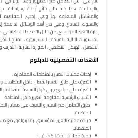
تأثير على فن التعامل مع الجمهور وهذا يؤثر في ال
والجماعات هذا كلة كان نتائج أبحاث ودراسات ع
والمشاكل المتعلقة بها وهي إحدى المفاهيم الم
والسلوك القيادي وهي من أهم الوسائل الداعمة إلى 
إدارة التغيير المؤسسي من خلال التخطيط الاستراتيجي ع
المستويات التالية: القيادة ، الاستراتيجية ، المناخ ال
التشغيل ، الهيكل التنظيمي ، الموارد البشرية ، التدريب 
الأهداف التفصيلية للدبلوم
إحداث عمليات التغيير بالمنظمات المعاصرة .
التعرف على طرق التغيير الفعال داخل المنظمات و ال
التعرف على مبادئ جون كوتر السبعة المتعلقة بالات
الأسباب الرئيسية لمقاومة التغيير داخل المنظمة
طرق التعامل مع التغيير و التعرف على معايير النجا
المنظمة.
قيادة عملية التغيير المؤسسي بما يتوافق مع مستج
المنظمات
تنمية مهارات المشاركين في :