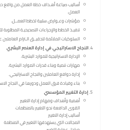
أساليب صياغة أهـداف خطة العمل من واقع درا
العمل.
مؤشرات وعـوارض سلبية لخطط العمــل.
تنفيـذ الخطط والإجراءات التصحيحيـة المطلوبة للت
السلوكيات الملائمة لتحقيــق الـتزام العاملين ع
النجاح الاستراتيجي في إدارة العنصر البشري
الإدارة الاستراتيجية للموارد البشرية.
مهارات تنمية وبناء قدرات الموارد البشرية.
إدارة دوافع العاملين والنجاح الاستراتيجي.
بناء وقيادة فرق العمل ودورها في النجاح الاست
إدارة التغيير المؤسسي
أهمية وأهداف ومهام إدارة التغيير
القوى الدافعة نحو التغيير بالمنظمات
أساليب إدارة التغيير
المجالات التي يستهدفها التغيير في المنظمة
مراحل عملية التغيير