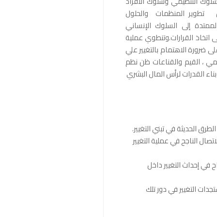
سلوك التنظيمي وسلوك الأفراد
ن تطوير المنظمات والحلول
متدة إلى السلوك الإنساني
اتخاذ القرارات.وتنطوي عملية
لى ضرورة الاهتمام بالتغيير علي
تنظيمي ، القيم والقناعات ظن نظم
وبناء القدرات لرأس المال البشري
طرق الحديثة في تبني التغيير.
صال الناجح في عملية التغيير
ح في إحداث التغيير داخل
دات التغيير في دور تلك