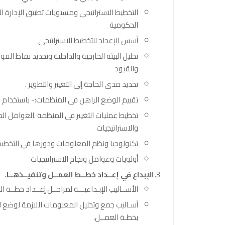
التخطيط الاستراتيجي ومستويات تطبيق الإدارة ال
الحكومية
أسس الإعداد للتخطيط الاستراتيجي
تحليل البيئة الخارجية والداخلية وتحديد نقاط ا
والقيود
تحديد مدى الحاجة إلى التغيير والتطوير .
تقييم الوضع الراهن فى المنظمات:- باستخدام SWOT.
تخطيط عمليات التغيير فى المنظمة .العوامل ال
والاستراتيجيات
تكنولوجيا ونظم المعلومات ودورها في التخطيط
أولويات وعوامل ونجاح الاستراتيجيات
الإبداع في إعــداد خطــط العمــل وتنفيــذهــا.
الأســاليب الإبـداعيـــة لمراحــل إعــداد خطــة ا
أسـاليب جمع وتحليل المعلومات اللازمة لوضع ال
بخطـة العمــل.