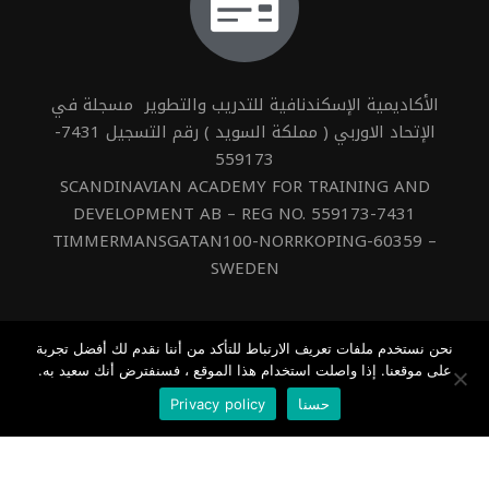
الأكاديمية الإسكندنافية للتدريب والتطوير مسجلة في
الإتحاد الاوربي ( مملكة السويد ) رقم التسجيل 7431-
559173
SCANDINAVIAN ACADEMY FOR TRAINING AND
DEVELOPMENT AB – REG NO. 559173-7431
TIMMERMANSGATAN100-NORRKOPING-60359 –
SWEDEN
نحن نستخدم ملفات تعريف الارتباط للتأكد من أننا نقدم لك أفضل تجربة
على موقعنا. إذا واصلت استخدام هذا الموقع ، فسنفترض أنك سعيد به.
Made With
in
Dimofinf
حسنا
Privacy policy
€1,100.00
أضف إلى السلة