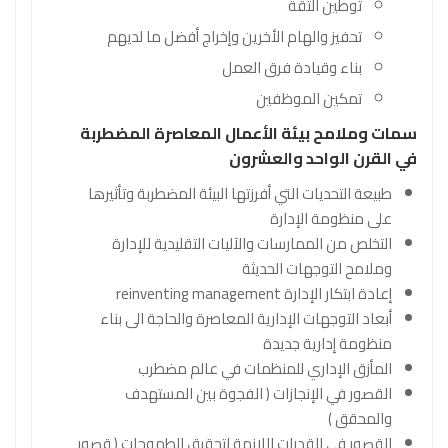
توطين الثقة
تحفيز والهام الأخرين وإخراج أفضل ما لديهم
بناء وقيادة فرق العمل
تمكين الموظفين
سمات وملامح بيئة الأعمال المعاصرة المضطربة
في القرن الواحد والعشرون
طبيعة التحديات التي أفرزتها البيئة المضطربة وتأثيرها
على منظومة الإدارة
التخلص من الممارسات والآليات التقليدية للإدارة
وملامح التوجهات الحديثة
إعادة ابتكار الإدارة reinventing management
أبعاد التوجهات الإدارية المعاصرة والحاجة الى بناء
منظومة إدارية جديدة
المأزق الإداري للمنظمات في عالم مضطرب
القصور في الإنجازات ( الفجوة بين المستهدف
والمحقق )
القصور في القدرات اللازمة لتحقيق الطموحات ( قصور