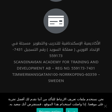
الأكاديمية الإسكندنافية للتدريب والتطوير مسجلة في
الإتحاد الاوربي ( مملكة السويد ) رقم التسجيل 7431-
559173
SCANDINAVIAN ACADEMY FOR TRAINING AND
DEVELOPMENT AB – REG NO. 559173-7431
TIMMERMANSGATAN100-NORRKOPING-60359 –
SWEDEN
نحن نستخدم ملفات تعريف الارتباط للتأكد من أننا نقدم لك أفضل تجربة
على موقعنا. إذا واصلت استخدام هذا الموقع ، فسنفترض أنك سعيد به.
Made With
in
Dimofinf
حسنا
Privacy policy