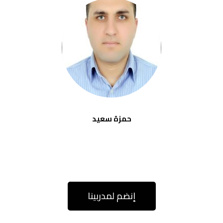
حمزة سعيد
إنضم لمدربينا