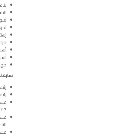
بناء
التف
فنون
فنون
إستث
مهار
أسس 
أسس 
مهار
سابعاً
رئيس 
رئيس
2017
التن