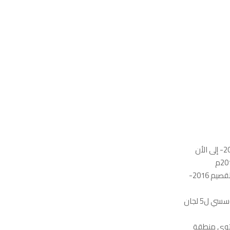
عضو الفريق الإستشاري لبناء العمل المؤسسي لشركة مخابز وحلويات الأرياف بالقصيم 2016-
عضو الفريق الإستشاري لمشروع إعداد دليل البناء المؤسسي ونظام العمل المؤسسي ل5 لجان
لتدريبي ل27 جمعية على مستوى منطقة