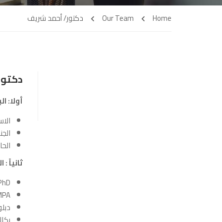
Home
Our Team
دكتور/ أحمد شريف
دكتور
أولا: ال
الاس
الجن
الحا
ثانياً 
PhD: التخطيط الاستراتيجي من جامعة بوسطن الأمريكية :
MPA : إدارة الموارد البشرية من الأكاديمية الدولية ا
دبلو
بكال