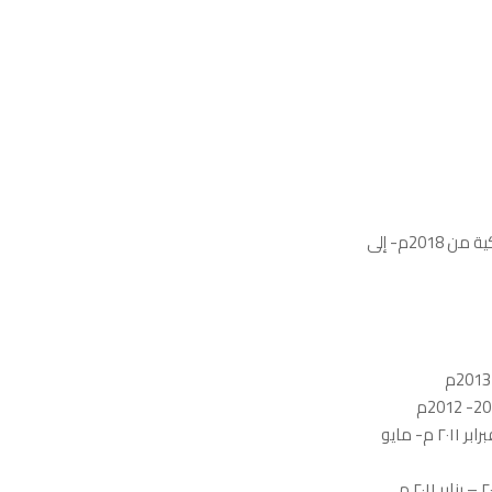
مستشار ومطور للقطاع الصناعي لشركة البيئة العربية للمنتجات الورقية والبلاستيكية من 2018م- إلى
مدیر وحدة الاستشارات بشركة الأنسب للاستشارات الإدارية والموارد البشرية من فبرابر ٢٠١١ م- مايو