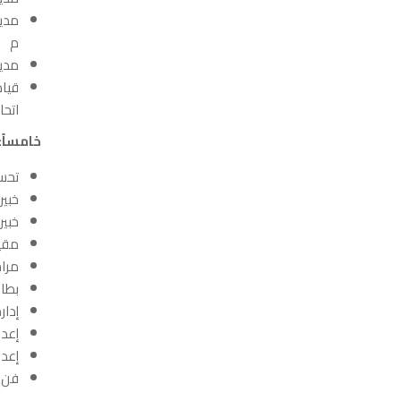
م
مدیر مشروع ف
اتحاد ا
خامساً
:
تحسي
خبير 
خبير 
مقيم 
مراجع
بطاقة
إدار
إعدا
إعدا
فن ص