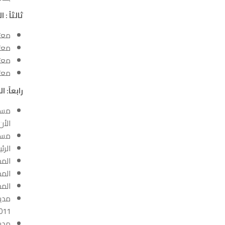
ثالثاً :
معتم
معتم
معتم
معتم
رابعاً
:
ال
الأن
مستشا
الرئي
المدي
المد
المد
2011
مدیر 