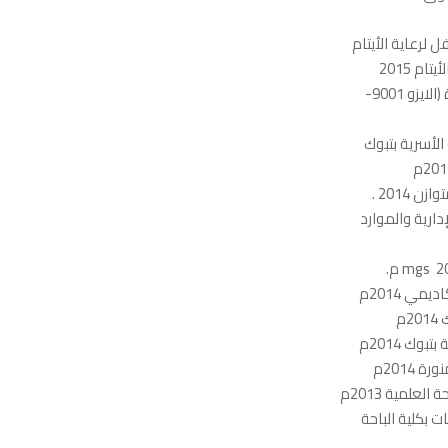
 لرعاية الأيتام
م 2015
رئيس الفريق الإستشاري لتأهيل جمعية تكافل لرعاية الأيتام للحصول على شهادة (الايزو 9001-
الأسرية بتبوك
2014 .
ارية والموارد
ي 2014م
م
وك 2014م
2014م
علمية 2013م
 بكلية الباحة