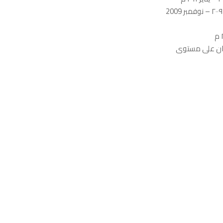
مدیر الموارد البشریة والشئون الإداریة بالشركة العربیة للملابس الجاهزة من ینایر ٢٠٠٩ – نوفمبر 2009
معة حلوان على مستوى