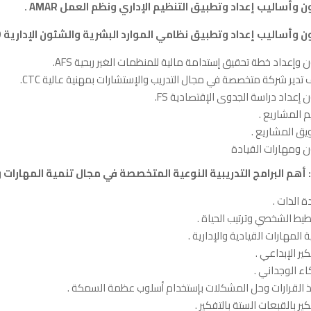
.
AMAR
D
 وإعداد خطة تحقيق إستدامة مالية للمنظمات الغير ربحية AFS.
تدير شركة متخصصة في مجال التدريب والإستشارات بمهنية عالية CTC.
 إعداد دراسة الجدوى الإقتصادية FS.
م المشاريع .
ق المشاريع .
 ومهارات القيادة
 أهم
البرامج
التدریبیة
النوعية المتخصصة في مجال تنمية المهارات و
ة الذات .
طيط الشخصي وترتيب الحياة .
ة المهارات القيادية والإدارية .
كير الإبداعي .
اء الوجداني .
ذ القرارات وحل المشكلات بإستخدام أسلوب عظمة السمكة .
كير بالقبعات الستة بالتفكير .