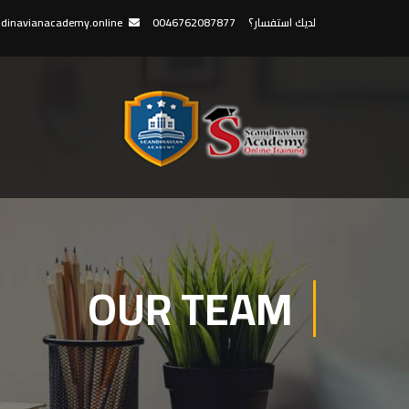
لديك استفسار؟
0046762087877
dinavianacademy.online
OUR TEAM