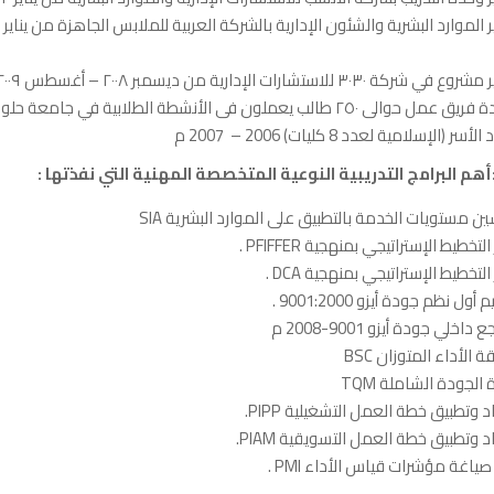
ي شركة ٣٠٣٠ للاستشارات الإداریة من دیسمبر ٢٠٠٨ – أغسطس ٢٠٠٩ م
قیادة فریق عمل حوالى ٢٥٠ طالب یعملون فى الأنشطة الطلابیة في جا
لأسر (الإسلامية لعدد 8 كليات) 2006 – 2007 م
أهم
البرامج
التدریبیة
النوعية المتخصصة المهنية التي نفذتها :
ن مستويات الخدمة بالتطبيق على الموارد البشرية SlA
التخطيط الإستراتيجي بمنهجية PFIFFER .
التخطيط الإستراتيجي بمنهجية DCA .
أول نظم جودة أيزو 9001:2000 .
 داخلي جودة أيزو 9001-2008 م
 الأداء المتوزان BSC
ة الجودة الشاملة TQM
د وتطبيق خطة العمل التشغيلية PIPP.
د وتطبيق خطة العمل التسويقية PIAM.
ياغة مؤشرات قياس الأداء PMI .