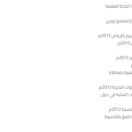
الباحة العلمية
يم لمجمع نورين
الرياض 2013م
.
2م
عنیزة بمنطقة
ات الشابة في دول
 2012م
للبیع بالتقسیط