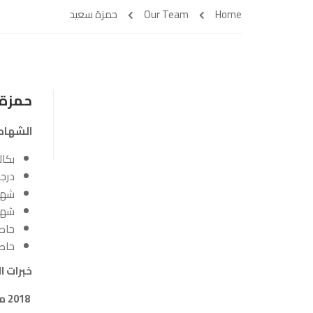
Home
Our Team
حمزة سعيد
حمزة
الشهاد
بكال
درجة 
شها
شهاد
حاصل
حاصل
خبرات ا
2018 مدير مالي لمجموعة يورو كريتيف للتدريب