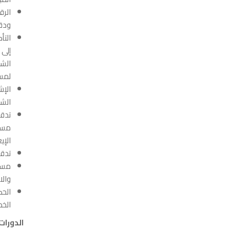
الرق
ودقت
التأ
إلى 
الشؤ
لمست
الإش
الشه
تدقي
مستح
الإي
تدقي
مساع
والا
الحص
الخد
الدورات