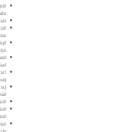
اقتر
تطبي
تقدي
التخ
ممتل
الإش
مراك
العم
استخ
اعدا
ونصف
إعدا
للشر
الاش
الاش
النق
مراج
وإعد