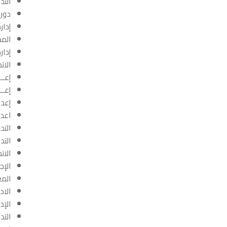
التد
دورة
إدار
المح
إدار
الات
إعــ
إعــ
إعداد
اعدا
التد
التد
الات
الإج
المع
الاد
الإدا
التدق