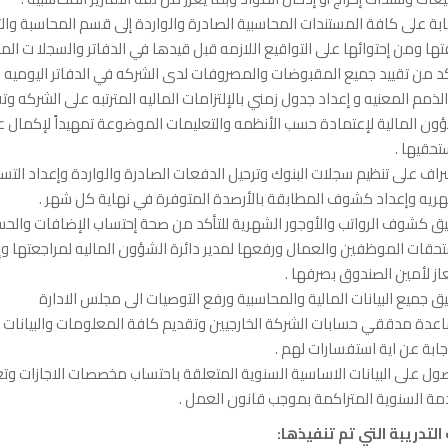
ابة على كافة المستندات المحاسبية الصادرة والواردة إلى قسم المحاسبة وال
ها ومن إحتوائها على التواقيع اللازمه قبل قيدها في الدفاتر والسجلا ت المح
كد من تقييد جميع المقبوضات والمصروفات لدى الشركه في الدفاتر اليوميه 
الذمم المعنيه و إعداد جدول زمني بالإلتزامات الماليه المترتبه على الشركه وت
ون المالية لإعتمادة حسب الأنظمه والتعليمات الموضوعة تمهيداً لإكمال 
حقيها .
راف على تنظيم سجلات البنوك وترحيل الدفعات الصادرة والواردة وإعداد التسو
ريه وإعداد كشوف المطابقة بالأرصدة المتوفرة في نهاية كل شهر .
ق كشوف الرواتب والأوجور الشهرية للتأكد من صحة إحتساب الإضافات وال
قات الموظفين والعمال ورفعها لمدير دائرة الشؤون الماليه لمراجعتها و
عاز لأمين الصندوق بصرفها .
ق جميع البيانات المالية والمحاسبية ورفع التوصيات الى مجلس الادارة
دة مدققي حسابات الشركة الخارجيين وتقديم كافة المعلومات والبيانات ا
جابة عن اية استفسارات لهم .
ول على البيانات الاساسية السنوية المتعلقة باحتساب مخصصات الاجازات وت
مة السنوية المتراكمة بموجب قانون العمل .
 التدريبة التي تم تنفيذها: