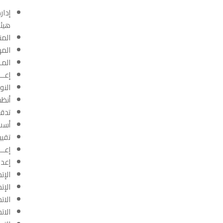
إدار
هيئة
المن
المه
المـ
إعــ
النو
أنظمة
تدقيق
أسس 
تقييم
إعــ
إعداد
الإت
الإتج
الات
الاتج