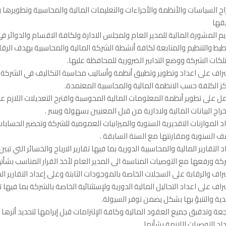
اح السياسات والأنظمة والأجراءات والتعليمات المالية والمحاسبية وتطويرها
قها
م المشورة المالية للمدير العام ولمجلس الادارة ولكافة الاقسام والدوائر في
طيط والتنظيم والمتابعة لكافة أنشطة الشركة المالية والمحاسبية بهدف الرقا
كات الشركة ووضع التدابير الضرورية للمحافظة عليها.
راف على اعداد وتطوير وتطبيق أنظمة وأساليب محاسبة التكاليف في الشركة 
ز الكلفة حسب الانظمة المالية والمحاسبية المعتمدة.
ل على تطوير أنظمة المعلومات المالية المحوسبة واقترح التعديلات اللازم علي
راج البيانات المالية ولادارية من قبل المعنيين بسهولة ويسر .
د الموازنات التقديرية السنوية والميزانيات العمومية للشركة وتحضير الحسابات
 السنوية ومقارنتها مع السنة السابقة .
د التقارير المالية والمحاسبية الدورية بما فيها تقارير الارباح والخسائر التي تبين
كة ورفعها مع التوصيات المناسبة الى المدير العام لأخذ القرار المناسب بشأنه
راف والرقابة على السجلات الخاصة بالموجودات الثابتة وعلى إعداد التقارير الد
راف على اعداد التحاليل المالية الدورية ولإستثنائية الخاصة بالشركة بما فيها 
دية والتنبؤ بها بشكل يضمن توفر السيولة.
عة وتدقبق جميع العقود المالية وكافة الإلتزامات قبل إبرامها لتحديد أثرها 
اد التوصيات اللازمة بشأنها.