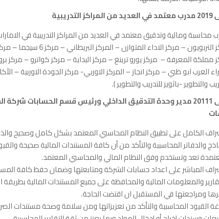
 محاسبة ومالية وتدقيق معتمد في العديد من المراكز التدريبية في الامارات
مركز التربويون – مركز الاداء المتوازن – الم
 مملكة المعرفة – مركز يورو ترينغ – مركز البداية – مركز كواترو – مركز ب
راء العرب ابو ظبي – مركز انجاز – المركز الاوربي- مركز الجودة الاوربية – الأك
ريب والتطوير -باثويز للتدريب والتطوير ).
2008 الى 20111 مدير وحدة التدقيق الداخلي ورئيس قسم الحسابات شركة
ات
راف الكامل على تطبيق النظام المحاسبي المعتمد بشكل كامل وصحيح وال
اذج والدفاتر المحاسبية والتأكد من أن كافة المستندات المالية صحيحة والقيو
تمدة تعد وتستخدم وفق النظام المالي والمحاسبي المعتمد.
راف المباشر على اعداد حسابات الشركة ومتابعتها وضمان حفظ كافة المستن
قارير والمعلومات المالية والمحافظة على جميع المستندات المالية بطريقة 
ها ومراجعتها في المستقبل ان اقتضت الحاجة.
ة القيود المحاسبية والتأكد من تعزيزاتها ومن سلامة وصحة مستندات الصر
يعات وسندات إخراج أو إدخال المواد وبما يعزز من ثقة التقارير المحاسبية .