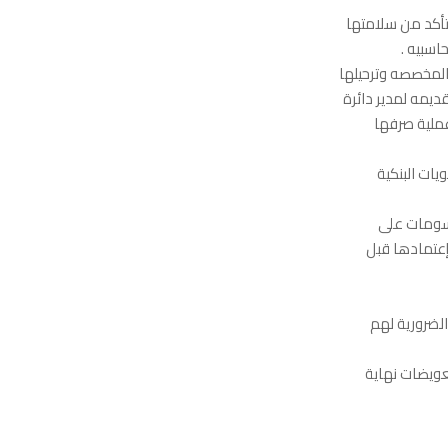
تأكد من سلامتها
اسبيه .
المخصصه وترحيلها
قديمه لمدير دائرة
عملية صرفها
يات البنكية
حسومات على
إعتمادها قبل
لضرورية لهم
عويضات نهاية