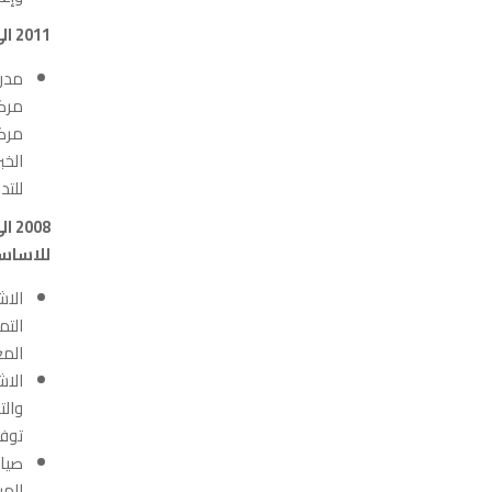
2011 الى 2019 مدرب معتمد في العديد من المراكز التدريبية
مدرب
مركز
الخب
للتد
للاساس
الاش
التم
المع
الاش
والت
توفر
صياغ
المب