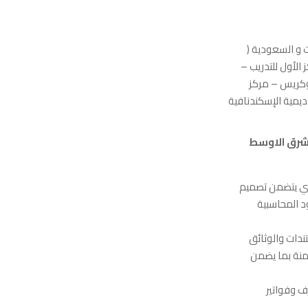
 و السعودية (
ركز البريطاني – مركز 6 سيجما – مركز الأول للتدريب –
روكريس – مركز
اديمية الإسكندنافية
 الشرق الاوسط
ذي يتضمن تصميم
د المحاسبية
دات والوثائق
امنة بما يضمن
ف وفواتير