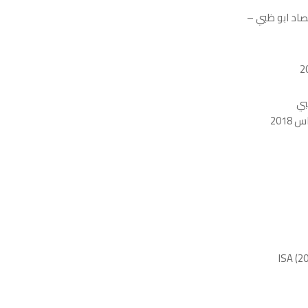
تصاد ابو ظبي –
بي
201