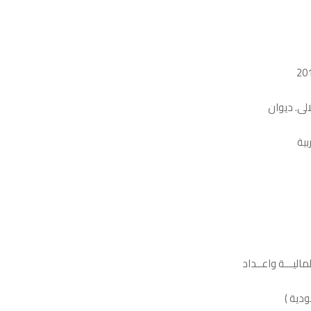
الى. ديوان
بية
اليـــة واعــداد
دية )