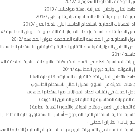
الحوكمة . الخطوط السعودية /2012
طيط المالي وتحليل الميزانية . هيئة مواصلات / 2013
ويات الجردية والأخطاء المحاسبية . بلدية ابو ظبي /2013
د الحسابات الدفترية باستخدام الحاسب الالى .بلدية العين /2013
س الحديثـة للمحـاسبـة وإعـداد المـوازنـات التقـديـريــة . ديوان المحاسبة /2014
ول المتداولة في المحاسبة المالية المتقدمة .ديوان المحاسبة /2012
ص التحليلى للميزانيات واعداد التقارير المالية. وتطبيقاتها باستخدام الحاسب ال
سبة /2011
ارات المحاسبية للعاملين بقسم المقبوضات والايرادات – بلدية المنطقة الغر
ل القوائم المالية ديوان المحاسبة /2011
طيط والتحليل المالي لاتخاذ القرارات الاستراتيجية للإدارة العليا
جاهات الحديثة في التنبؤ و التحليل المالي باستخدام الحاسوب
خل الحديث في تقنيات اعداد الموازنات مع استخدام الحاسوب
ة المهارات المحاسبية و المالية لغير الماليين ( الكويت )
ة الأفراد في العمل ونظام الحوافز والأجور ( الأمانة العامة )
اسبة المالية باستخدام القيد المزدوج – أساس الاستحقاق وادارة المخاطــر الم
ــوازنـات ( الطيران المدني )
اسبة المتقدمة في التسويات الجرديه واعداد القوائم المالية ( الخطوط السعو