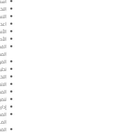
اسس 
التخ
التس
اعدا
الأس
الأص
الفح
المحا
المه
تحلي
التخ
الات
المد
تنمي
إدار
المح
المـ
المح