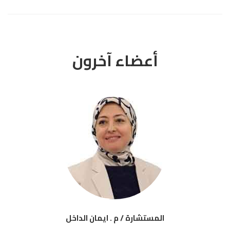
أعضاء آخرون
المستشارة / م . ايمان الداخل